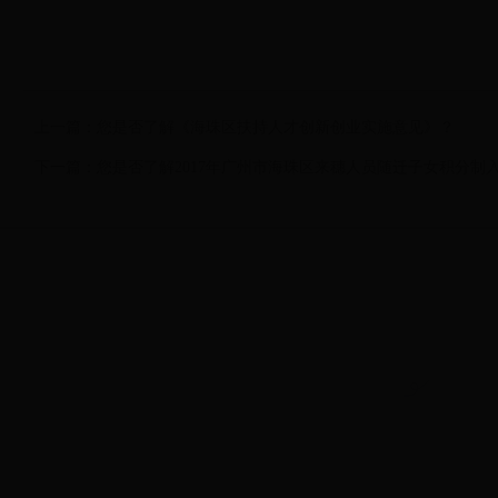
上一篇：
您是否了解《海珠区扶持人才创新创业实施意见》？
下一篇：
您是否了解2017年广州市海珠区来穗人员随迁子女积分制